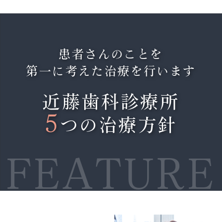
ゴールデンウィーク前は大変混み合うことが多
いです。
患者さんのことを
早めのご連絡いただけると、スムーズにご案内
第一に考えた治療を行います
可能です。
近藤歯科診療所
2026.04.02
4/11(土)は13:30まで、4/18(土)、4/22(水)、
5
つの治療方針
4/25(土)は16:30までの診療となりますのでよ
ろしくお願いします。
FEATURE
2026.01.30
1月、2月の土曜日診療の時間変更のお知らせ
です。
不規則にはなりますが、ご理解の程よろしくお