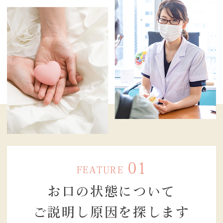
願いします。
01
FEATURE
お口の状態に
ついて
2025.11.19
12月27日土曜日は午前のみ 13時までの診療
ご説明し原因を
探します
とさせていただきます！