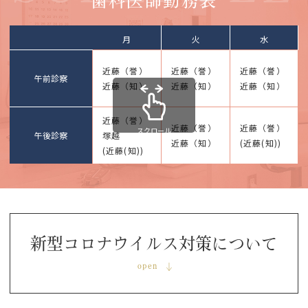
歯科医師勤務表
月
火
水
近藤（誉）
近藤（誉）
近藤（誉）
午前診察
近藤（知）
近藤（知）
近藤（知）
近藤（誉）
近藤（誉）
近藤（誉）
スクロール
午後診察
塚越
近藤（知）
(近藤(知))
(近藤(知))
こんにちは！5月の診療時間の変更箇所のお知
らせです！
新型コロナウイルス対策について
ご確認お願い致します！