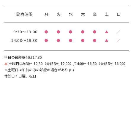
診療時間
月
火
水
木
金
土
日
9:30～13:00
●
●
●
●
●
▲
／
14:00～18:30
●
●
●
●
●
▲
／
平日の最終受付は17:30
▲
:土曜日は9:30～12:30（最終受付12:00）/14:00～16:30（最終受付16:00）
※土曜日は午前のみの診療の場合があります
休診日：日曜、祝日