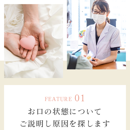
願いします。
01
FEATURE
お口の状態に
ついて
2025.11.19
12月27日土曜日は午前のみ 13時までの診療
ご説明し原因を
探します
とさせていただきます！