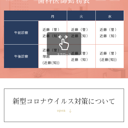
歯科医師勤務表
月
火
水
近藤（誉）
近藤（誉）
近藤（誉）
午前診察
近藤（知）
近藤（知）
近藤（知）
近藤（誉）
近藤（誉）
近藤（誉）
スクロール
午後診察
塚越
近藤（知）
(近藤(知))
(近藤(知))
こんにちは！5月の診療時間の変更箇所のお知
らせです！
新型コロナウイルス対策について
ご確認お願い致します！