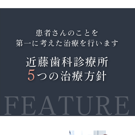
ゴールデンウィーク前は大変混み合うことが多
いです。
患者さんのことを
早めのご連絡いただけると、スムーズにご案内
第一に考えた治療を行います
可能です。
近藤歯科診療所
2026.04.02
4/11(土)は13:30まで、4/18(土)、4/22(水)、
5
つの治療方針
4/25(土)は16:30までの診療となりますのでよ
ろしくお願いします。
FEATURE
2026.01.30
1月、2月の土曜日診療の時間変更のお知らせ
です。
不規則にはなりますが、ご理解の程よろしくお